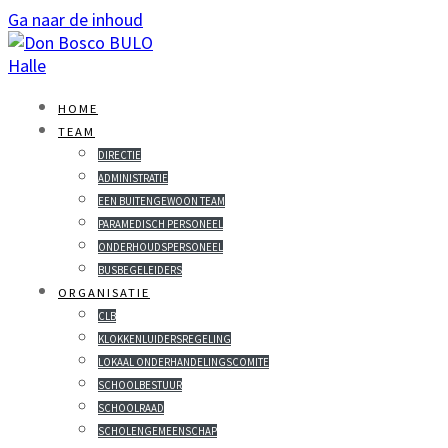
Ga naar de inhoud
HOME
TEAM
DIRECTIE
ADMINISTRATIE
EEN BUITENGEWOON TEAM
PARAMEDISCH PERSONEEL
ONDERHOUDSPERSONEEL
BUSBEGELEIDERS
ORGANISATIE
CLB
KLOKKENLUIDERSREGELING
LOKAAL ONDERHANDELINGSCOMITE
SCHOOLBESTUUR
SCHOOLRAAD
SCHOLENGEMEENSCHAP